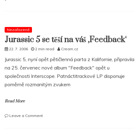
JURASSIC
5
–
Feedback
Nezařazené
Jurassic 5 se těší na váš ‚Feedback‘
22. 7. 2006
2 min read
Cream.cz
Jurassic 5, nyní opět pětičlenná parta z Kalifornie, připravila
na 25. červenec nové album "Feedback" opět u
společnosti Interscope. Patnáctitrackové LP disponuje
poměrně rozmanitým zvukem
Read More
on
Leave a Comment
Jurassic
5
se