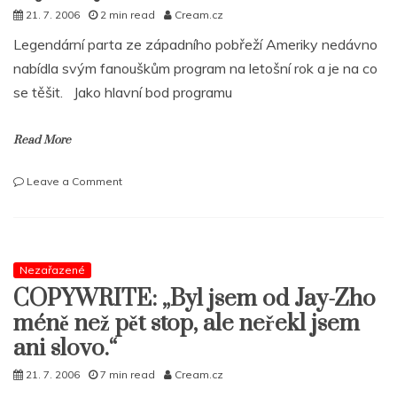
21. 7. 2006
2 min read
Cream.cz
Legendární parta ze západního pobřeží Ameriky nedávno
nabídla svým fanouškům program na letošní rok a je na co
se těšit. Jako hlavní bod programu
Read More
on
Leave a Comment
Living
Legends
připraují
plno
zajímavých
Nezařazené
věcí
COPYWRITE: „Byl jsem od Jay-Zho
méně než pět stop, ale neřekl jsem
ani slovo.“
21. 7. 2006
7 min read
Cream.cz