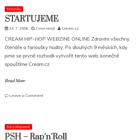
Novinky
STARTUJEME
24. 7. 2006
2 min read
Cream.cz
CREAM HIP-HOP WEBZINE ONLINE Zdravím všechny
čtenáře a fanoušky hudby. Po dlouhých 9 měsících, kdy
jsme se prvně rozhodli vytvořit tento web, konečně
spouštíme Cream.cz
Read More
on
Leave a Comment
STARTUJEME
Nezařazené
PSH – Rap´n´Roll