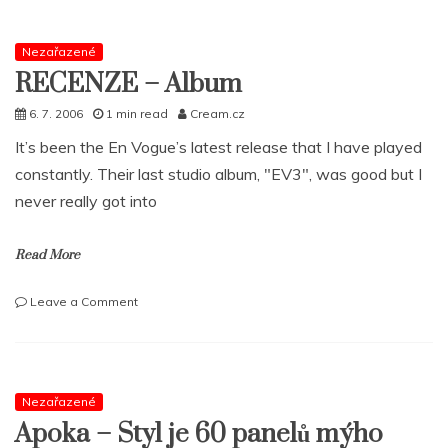
pimpí
s
novým
Nezařazené
albem
RECENZE – Album
6. 7. 2006
1 min read
Cream.cz
It’s been the En Vogue’s latest release that I have played
constantly. Their last studio album, "EV3", was good but I
never really got into
Read More
on
Leave a Comment
RECENZE
–
Album
Nezařazené
Apoka – Styl je 60 panelů mýho