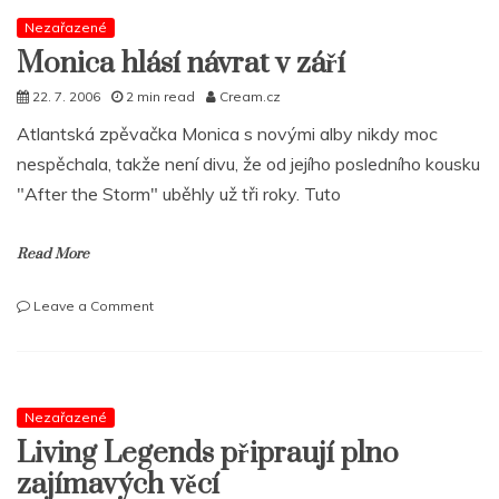
těší
na
Nezařazené
váš
Monica hlásí návrat v září
‚Feedback‘
22. 7. 2006
2 min read
Cream.cz
Atlantská zpěvačka Monica s novými alby nikdy moc
nespěchala, takže není divu, že od jejího posledního kousku
"After the Storm" uběhly už tři roky. Tuto
Read More
on
Leave a Comment
Monica
hlásí
návrat
v
září
Nezařazené
Living Legends připraují plno
zajímavých věcí