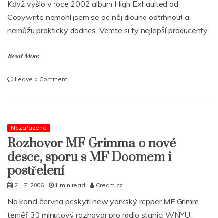
Když vyšlo v roce 2002 album High Exhaulted od
Copywrite nemohl jsem se od něj dlouho odtrhnout a
nemůžu prakticky dodnes. Vemte si ty nejlepší producenty
Read More
on
Leave a Comment
COPYWRITE:
„Byl
jsem
od
Jay-
Nezařazené
Zho
Rozhovor MF Grimma o nové
méně
desce, sporu s MF Doomem i
než
pět
postřelení
stop,
21. 7. 2006
1 min read
Cream.cz
ale
neřekl
Na konci června poskytl new yorkský rapper MF Grimm
jsem
téměř 30 minutový rozhovor pro rádio stanici WNYU.
ani