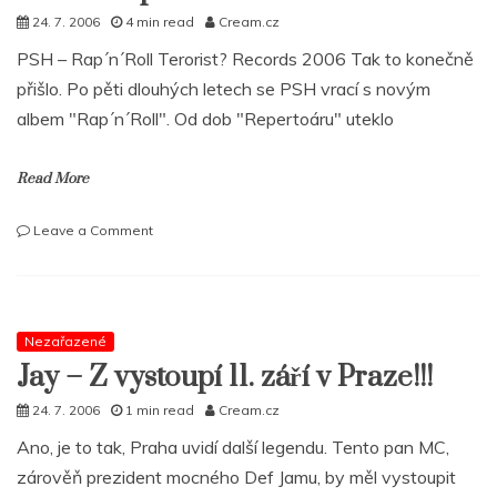
24. 7. 2006
4 min read
Cream.cz
PSH – Rap´n´Roll Terorist? Records 2006 Tak to konečně
přišlo. Po pěti dlouhých letech se PSH vrací s novým
albem "Rap´n´Roll". Od dob "Repertoáru" uteklo
Read More
on
Leave a Comment
PSH
–
Rap
´n
´Roll
Nezařazené
Jay – Z vystoupí 11. září v Praze!!!
24. 7. 2006
1 min read
Cream.cz
Ano, je to tak, Praha uvidí další legendu. Tento pan MC,
zárověň prezident mocného Def Jamu, by měl vystoupit