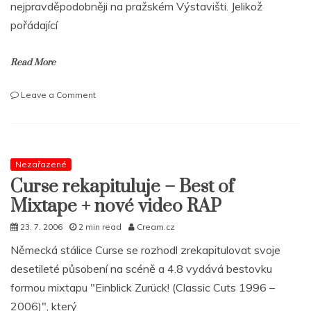
nejpravděpodobněji na pražském Výstavišti. Jelikož
pořádající
Read More
on
Leave a Comment
Jay
–
Z
vystoupí
11.
Nezařazené
září
Curse rekapituluje – Best of
v
Mixtape + nové video RAP
Praze!!!
23. 7. 2006
2 min read
Cream.cz
Německá stálice Curse se rozhodl zrekapitulovat svoje
desetileté působení na scéně a 4.8 vydává bestovku
formou mixtapu "Einblick Zurück! (Classic Cuts 1996 –
2006)", který