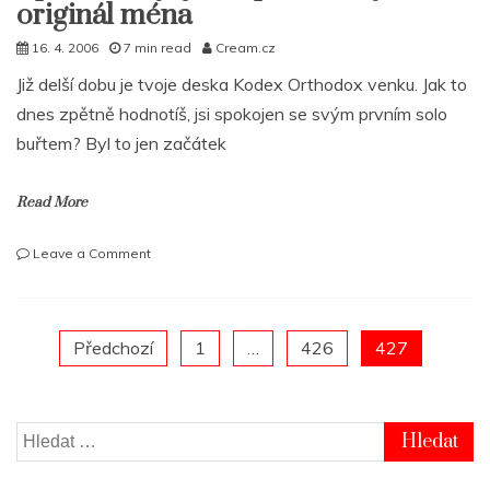
originál ména
16. 4. 2006
7 min read
Cream.cz
Již delší dobu je tvoje deska Kodex Orthodox venku. Jak to
dnes zpětně hodnotíš, jsi spokojen se svým prvním solo
buřtem? Byl to jen začátek
Read More
on
Leave a Comment
Apoka
–
Styl
je
Posts
Předchozí
1
…
426
427
60
panelů
pagination
mýho
originál
Vyhledávání
ména