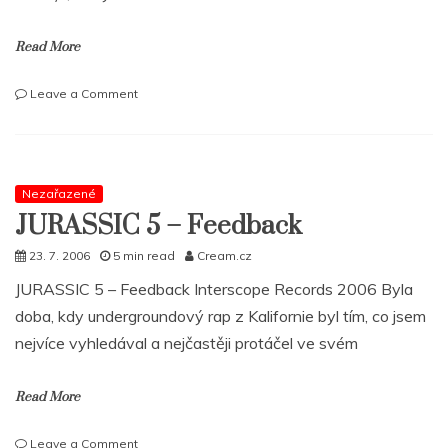
Read More
on
Leave a Comment
Curse
rekapituluje
–
Best
of
Nezařazené
Mixtape
JURASSIC 5 – Feedback
+
nové
23. 7. 2006
5 min read
Cream.cz
video
JURASSIC 5 – Feedback Interscope Records 2006 Byla
RAP
doba, kdy undergroundový rap z Kalifornie byl tím, co jsem
nejvíce vyhledával a nejčastěji protáčel ve svém
Read More
on
Leave a Comment