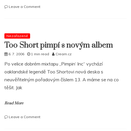
on
Leave a Comment
Dvě
EP
´s
od
Adult
Nezařazené
Swim
Too Short pimpí s novým albem
ke
stažení
6. 7. 2006
1 min read
Cream.cz
Po velice dobrém mixtapu „Pimpin‘ Inc“ vychází
oaklandské legendě Too Shortovi nová deska s
neuvěřitelným pořadovým číslem 13. A máme se na co
těšit. Jak
Read More
on
Leave a Comment
Too
Short