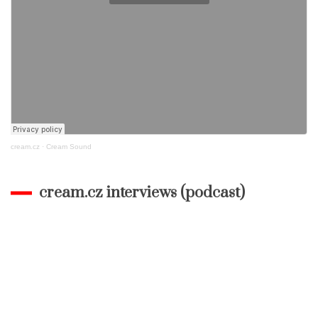
cream.cz
·
Cream Sound
cream.cz interviews (podcast)