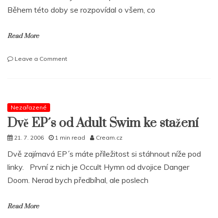
slovo.“
Během této doby se rozpovídal o všem, co
Read More
on
Leave a Comment
Rozhovor
MF
Grimma
o
nové
Nezařazené
desce,
Dvě EP´s od Adult Swim ke stažení
sporu
s
21. 7. 2006
1 min read
Cream.cz
MF
Dvě zajímavá EP´s máte příležitost si stáhnout níže pod
Doomem
i
linky. První z nich je Occult Hymn od dvojice Danger
postřelení
Doom. Nerad bych předbíhal, ale poslech
Read More