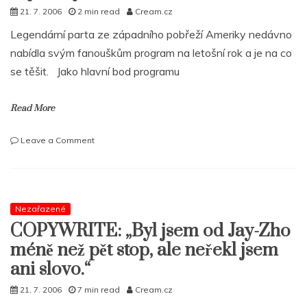
21. 7. 2006
2 min read
Cream.cz
Legendární parta ze západního pobřeží Ameriky nedávno
nabídla svým fanouškům program na letošní rok a je na co
se těšit. Jako hlavní bod programu
Read More
on
Leave a Comment
Living
Legends
připraují
plno
zajímavých
Nezařazené
věcí
COPYWRITE: „Byl jsem od Jay-Zho
méně než pět stop, ale neřekl jsem
ani slovo.“
21. 7. 2006
7 min read
Cream.cz