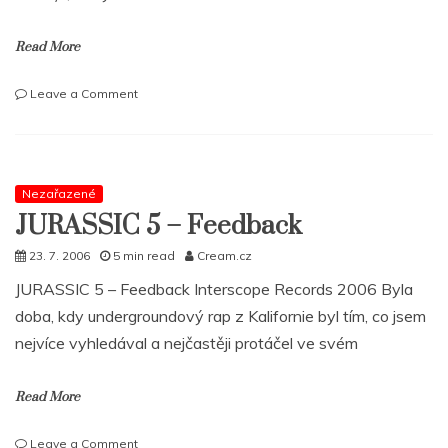
Read More
on
Leave a Comment
Curse
rekapituluje
–
Best
of
Nezařazené
Mixtape
JURASSIC 5 – Feedback
+
nové
23. 7. 2006
5 min read
Cream.cz
video
JURASSIC 5 – Feedback Interscope Records 2006 Byla
RAP
doba, kdy undergroundový rap z Kalifornie byl tím, co jsem
nejvíce vyhledával a nejčastěji protáčel ve svém
Read More
on
Leave a Comment