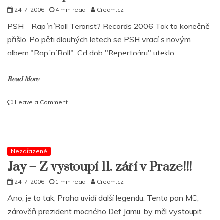
24. 7. 2006
4 min read
Cream.cz
PSH – Rap´n´Roll Terorist? Records 2006 Tak to konečně
přišlo. Po pěti dlouhých letech se PSH vrací s novým
albem "Rap´n´Roll". Od dob "Repertoáru" uteklo
Read More
on
Leave a Comment
PSH
–
Rap
´n
´Roll
Nezařazené
Jay – Z vystoupí 11. září v Praze!!!
24. 7. 2006
1 min read
Cream.cz
Ano, je to tak, Praha uvidí další legendu. Tento pan MC,
zárověň prezident mocného Def Jamu, by měl vystoupit