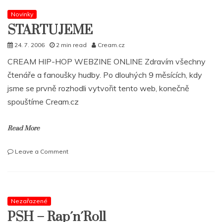
Novinky
STARTUJEME
24. 7. 2006
2 min read
Cream.cz
CREAM HIP-HOP WEBZINE ONLINE Zdravím všechny
čtenáře a fanoušky hudby. Po dlouhých 9 měsících, kdy
jsme se prvně rozhodli vytvořit tento web, konečně
spouštíme Cream.cz
Read More
on
Leave a Comment
STARTUJEME
Nezařazené
PSH – Rap´n´Roll