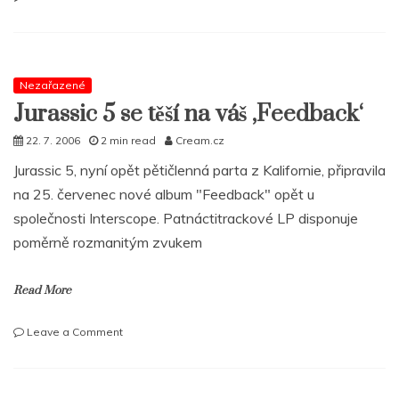
JURASSIC
5
–
Feedback
Nezařazené
Jurassic 5 se těší na váš ‚Feedback‘
22. 7. 2006
2 min read
Cream.cz
Jurassic 5, nyní opět pětičlenná parta z Kalifornie, připravila
na 25. červenec nové album "Feedback" opět u
společnosti Interscope. Patnáctitrackové LP disponuje
poměrně rozmanitým zvukem
Read More
on
Leave a Comment
Jurassic
5
se