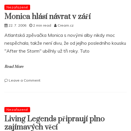
těší
na
Nezařazené
váš
Monica hlásí návrat v září
‚Feedback‘
22. 7. 2006
2 min read
Cream.cz
Atlantská zpěvačka Monica s novými alby nikdy moc
nespěchala, takže není divu, že od jejího posledního kousku
"After the Storm" uběhly už tři roky. Tuto
Read More
on
Leave a Comment
Monica
hlásí
návrat
v
září
Nezařazené
Living Legends připraují plno
zajímavých věcí