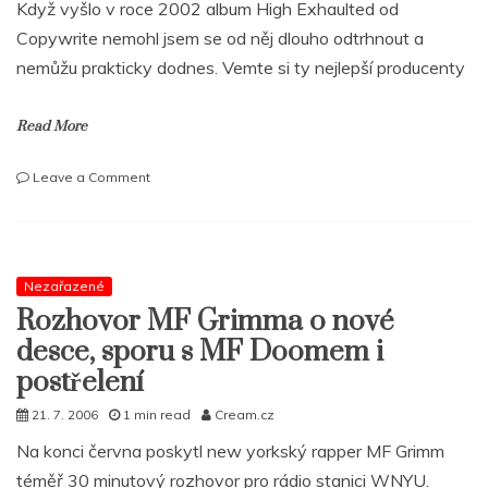
Když vyšlo v roce 2002 album High Exhaulted od
Copywrite nemohl jsem se od něj dlouho odtrhnout a
nemůžu prakticky dodnes. Vemte si ty nejlepší producenty
Read More
on
Leave a Comment
COPYWRITE:
„Byl
jsem
od
Jay-
Nezařazené
Zho
Rozhovor MF Grimma o nové
méně
desce, sporu s MF Doomem i
než
pět
postřelení
stop,
21. 7. 2006
1 min read
Cream.cz
ale
neřekl
Na konci června poskytl new yorkský rapper MF Grimm
jsem
téměř 30 minutový rozhovor pro rádio stanici WNYU.
ani