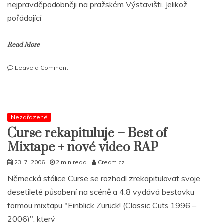
nejpravděpodobněji na pražském Výstavišti. Jelikož
pořádající
Read More
on
Leave a Comment
Jay
–
Z
vystoupí
11.
Nezařazené
září
Curse rekapituluje – Best of
v
Mixtape + nové video RAP
Praze!!!
23. 7. 2006
2 min read
Cream.cz
Německá stálice Curse se rozhodl zrekapitulovat svoje
desetileté působení na scéně a 4.8 vydává bestovku
formou mixtapu "Einblick Zurück! (Classic Cuts 1996 –
2006)", který