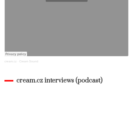
cream.cz
·
Cream Sound
cream.cz interviews (podcast)