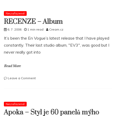
pimpí
s
novým
Nezařazené
albem
RECENZE – Album
6. 7. 2006
1 min read
Cream.cz
It’s been the En Vogue’s latest release that I have played
constantly. Their last studio album, "EV3", was good but I
never really got into
Read More
on
Leave a Comment
RECENZE
–
Album
Nezařazené
Apoka – Styl je 60 panelů mýho