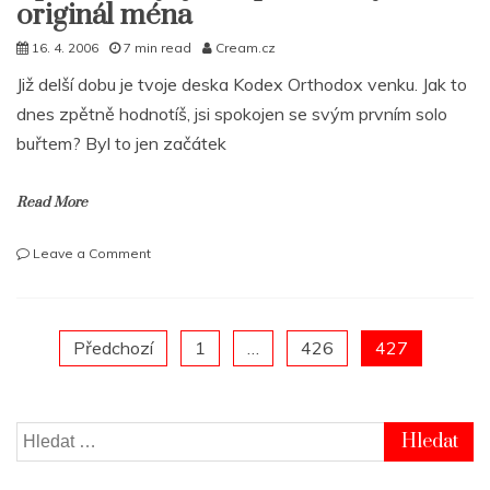
originál ména
16. 4. 2006
7 min read
Cream.cz
Již delší dobu je tvoje deska Kodex Orthodox venku. Jak to
dnes zpětně hodnotíš, jsi spokojen se svým prvním solo
buřtem? Byl to jen začátek
Read More
on
Leave a Comment
Apoka
–
Styl
je
Posts
Předchozí
1
…
426
427
60
panelů
pagination
mýho
originál
Vyhledávání
ména