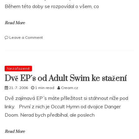
slovo.“
Během této doby se rozpovídal o všem, co
Read More
on
Leave a Comment
Rozhovor
MF
Grimma
o
nové
Nezařazené
desce,
Dvě EP´s od Adult Swim ke stažení
sporu
s
21. 7. 2006
1 min read
Cream.cz
MF
Dvě zajímavá EP´s máte příležitost si stáhnout níže pod
Doomem
i
linky. První z nich je Occult Hymn od dvojice Danger
postřelení
Doom. Nerad bych předbíhal, ale poslech
Read More