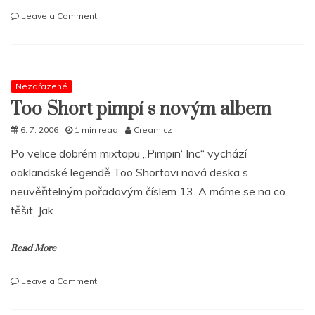
on
Leave a Comment
Dvě
EP
´s
od
Adult
Nezařazené
Swim
Too Short pimpí s novým albem
ke
stažení
6. 7. 2006
1 min read
Cream.cz
Po velice dobrém mixtapu „Pimpin‘ Inc“ vychází
oaklandské legendě Too Shortovi nová deska s
neuvěřitelným pořadovým číslem 13. A máme se na co
těšit. Jak
Read More
on
Leave a Comment
Too
Short