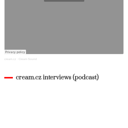
cream.cz
·
Cream Sound
cream.cz interviews (podcast)