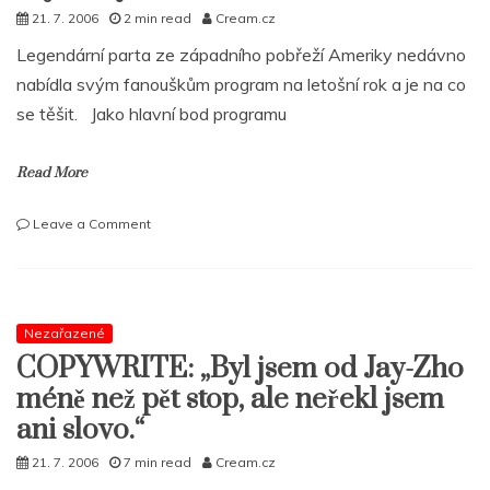
21. 7. 2006
2 min read
Cream.cz
Legendární parta ze západního pobřeží Ameriky nedávno
nabídla svým fanouškům program na letošní rok a je na co
se těšit. Jako hlavní bod programu
Read More
on
Leave a Comment
Living
Legends
připraují
plno
zajímavých
Nezařazené
věcí
COPYWRITE: „Byl jsem od Jay-Zho
méně než pět stop, ale neřekl jsem
ani slovo.“
21. 7. 2006
7 min read
Cream.cz