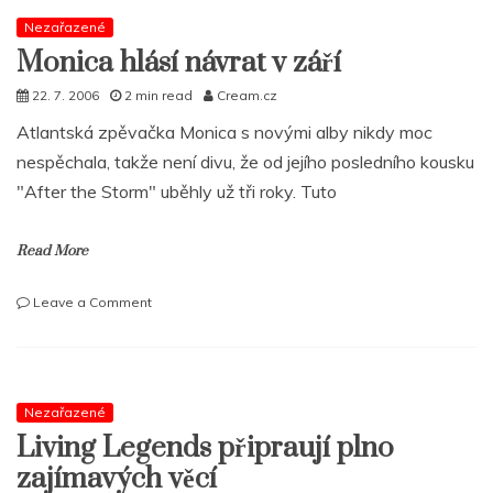
těší
na
Nezařazené
váš
Monica hlásí návrat v září
‚Feedback‘
22. 7. 2006
2 min read
Cream.cz
Atlantská zpěvačka Monica s novými alby nikdy moc
nespěchala, takže není divu, že od jejího posledního kousku
"After the Storm" uběhly už tři roky. Tuto
Read More
on
Leave a Comment
Monica
hlásí
návrat
v
září
Nezařazené
Living Legends připraují plno
zajímavých věcí