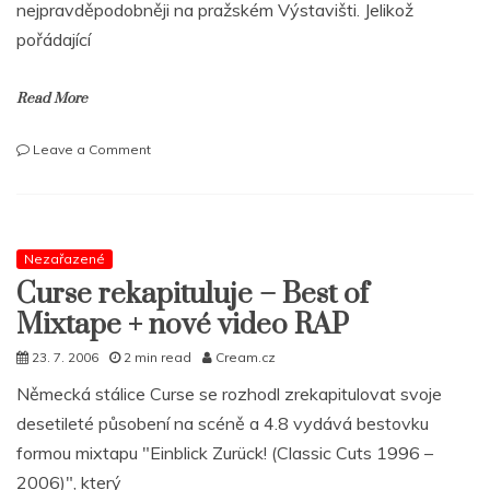
nejpravděpodobněji na pražském Výstavišti. Jelikož
pořádající
Read More
on
Leave a Comment
Jay
–
Z
vystoupí
11.
Nezařazené
září
Curse rekapituluje – Best of
v
Mixtape + nové video RAP
Praze!!!
23. 7. 2006
2 min read
Cream.cz
Německá stálice Curse se rozhodl zrekapitulovat svoje
desetileté působení na scéně a 4.8 vydává bestovku
formou mixtapu "Einblick Zurück! (Classic Cuts 1996 –
2006)", který