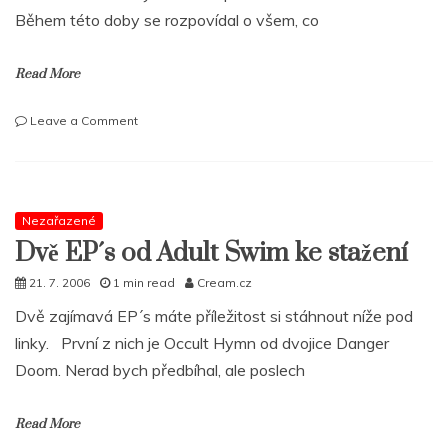
slovo.“
Během této doby se rozpovídal o všem, co
Read More
on
Leave a Comment
Rozhovor
MF
Grimma
o
nové
Nezařazené
desce,
Dvě EP´s od Adult Swim ke stažení
sporu
s
21. 7. 2006
1 min read
Cream.cz
MF
Dvě zajímavá EP´s máte příležitost si stáhnout níže pod
Doomem
i
linky. První z nich je Occult Hymn od dvojice Danger
postřelení
Doom. Nerad bych předbíhal, ale poslech
Read More