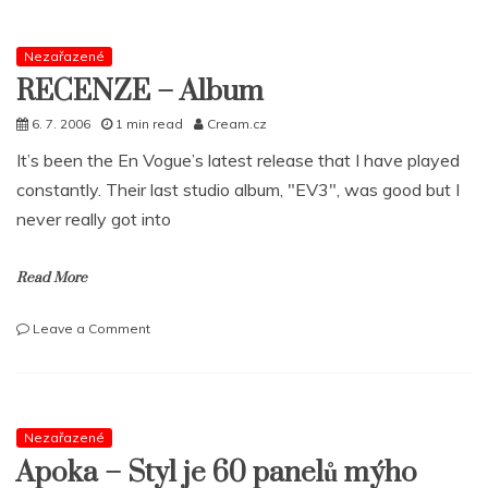
pimpí
s
novým
Nezařazené
albem
RECENZE – Album
6. 7. 2006
1 min read
Cream.cz
It’s been the En Vogue’s latest release that I have played
constantly. Their last studio album, "EV3", was good but I
never really got into
Read More
on
Leave a Comment
RECENZE
–
Album
Nezařazené
Apoka – Styl je 60 panelů mýho