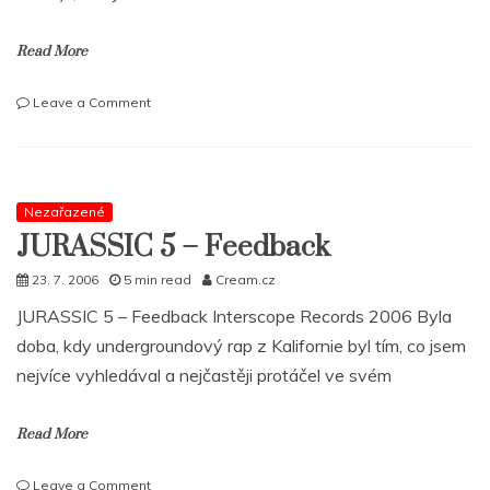
Read More
on
Leave a Comment
Curse
rekapituluje
–
Best
of
Nezařazené
Mixtape
JURASSIC 5 – Feedback
+
nové
23. 7. 2006
5 min read
Cream.cz
video
JURASSIC 5 – Feedback Interscope Records 2006 Byla
RAP
doba, kdy undergroundový rap z Kalifornie byl tím, co jsem
nejvíce vyhledával a nejčastěji protáčel ve svém
Read More
on
Leave a Comment