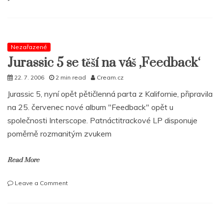
JURASSIC
5
–
Feedback
Nezařazené
Jurassic 5 se těší na váš ‚Feedback‘
22. 7. 2006
2 min read
Cream.cz
Jurassic 5, nyní opět pětičlenná parta z Kalifornie, připravila
na 25. červenec nové album "Feedback" opět u
společnosti Interscope. Patnáctitrackové LP disponuje
poměrně rozmanitým zvukem
Read More
on
Leave a Comment
Jurassic
5
se