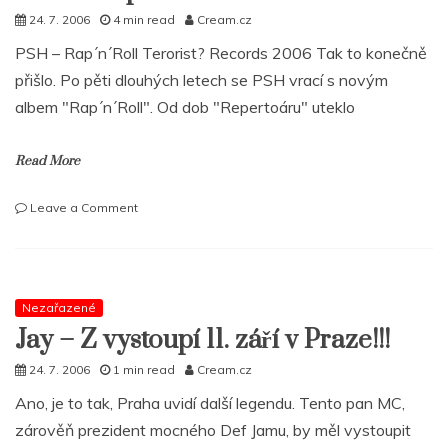
24. 7. 2006
4 min read
Cream.cz
PSH – Rap´n´Roll Terorist? Records 2006 Tak to konečně
přišlo. Po pěti dlouhých letech se PSH vrací s novým
albem "Rap´n´Roll". Od dob "Repertoáru" uteklo
Read More
on
Leave a Comment
PSH
–
Rap
´n
´Roll
Nezařazené
Jay – Z vystoupí 11. září v Praze!!!
24. 7. 2006
1 min read
Cream.cz
Ano, je to tak, Praha uvidí další legendu. Tento pan MC,
zárověň prezident mocného Def Jamu, by měl vystoupit