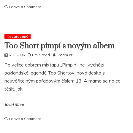
on
Leave a Comment
Dvě
EP
´s
od
Adult
Nezařazené
Swim
Too Short pimpí s novým albem
ke
stažení
6. 7. 2006
1 min read
Cream.cz
Po velice dobrém mixtapu „Pimpin‘ Inc“ vychází
oaklandské legendě Too Shortovi nová deska s
neuvěřitelným pořadovým číslem 13. A máme se na co
těšit. Jak
Read More
on
Leave a Comment
Too
Short