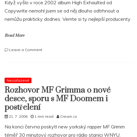
Když vyšlo v roce 2002 album High Exhaulted od
Copywrite nemohl jsem se od něj dlouho odtrhnout a
nemůžu prakticky dodnes. Vemte si ty nejlepší producenty
Read More
on
Leave a Comment
COPYWRITE:
„Byl
jsem
od
Jay-
Nezařazené
Zho
Rozhovor MF Grimma o nové
méně
desce, sporu s MF Doomem i
než
pět
postřelení
stop,
21. 7. 2006
1 min read
Cream.cz
ale
neřekl
Na konci června poskytl new yorkský rapper MF Grimm
jsem
téměř 30 minutový rozhovor pro rádio stanici WNYU.
ani