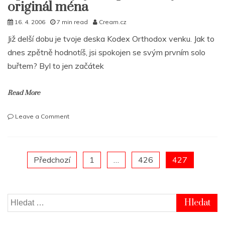
originál ména
16. 4. 2006
7 min read
Cream.cz
Již delší dobu je tvoje deska Kodex Orthodox venku. Jak to
dnes zpětně hodnotíš, jsi spokojen se svým prvním solo
buřtem? Byl to jen začátek
Read More
on
Leave a Comment
Apoka
–
Styl
je
Posts
Předchozí
1
…
426
427
60
panelů
pagination
mýho
originál
Vyhledávání
ména