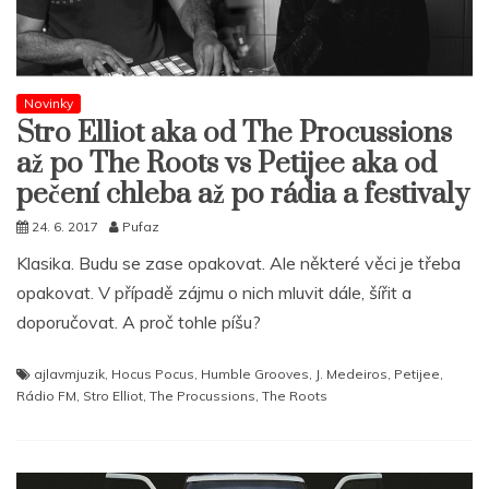
Novinky
Stro Elliot aka od The Procussions
až po The Roots vs Petijee aka od
pečení chleba až po rádia a festivaly
24. 6. 2017
Pufaz
Klasika. Budu se zase opakovat. Ale některé věci je třeba
opakovat. V případě zájmu o nich mluvit dále, šířit a
doporučovat. A proč tohle píšu?
ajlavmjuzik
,
Hocus Pocus
,
Humble Grooves
,
J. Medeiros
,
Petijee
,
Rádio FM
,
Stro Elliot
,
The Procussions
,
The Roots