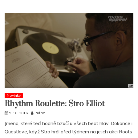
Novinky
Rhythm Roulette: Stro Elliot
9. 10. 2016
Pufaz
Jméno, které teď hodně bzučí u všech beat hlav. Dokonce i
Questlove, když Stro hrál před týdnem na jejich akci Roots