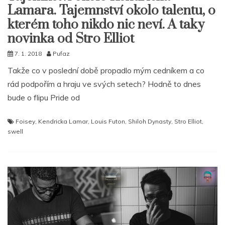
Lamara. Tajemnství okolo talentu, o
kterém toho nikdo nic neví. A taky
novinka od Stro Elliot
7. 1. 2018
Pufaz
Takže co v poslední době propadlo mým cedníkem a co
rád podpořím a hraju ve svých setech? Hodně to dnes
bude o flipu Pride od
Foisey
,
Kendricka Lamar
,
Louis Futon
,
Shiloh Dynasty
,
Stro Elliot
,
swell