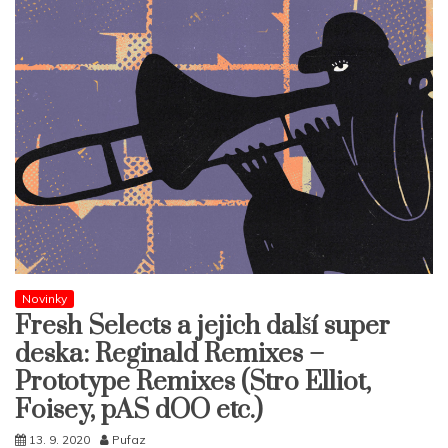
Novinky
Fresh Selects a jejich další super
deska: Reginald Remixes –
Prototype Remixes (Stro Elliot,
Foisey, pAS dOO etc.)
13. 9. 2020
Pufaz