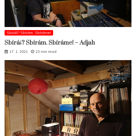
Sbíráš? Sbírám. Sbíráme!
Sbíráš? Sbírám. Sbíráme! – Adjah
17. 1. 2021
23 min read