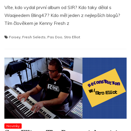
Víte, kdo vydal první album od SIR? Kdo taky dělal s
Waajeedem Bling47? Kdo měl jeden z nejlepších blogů?
Tím člověkem je Kenny Fresh z
Foisey
,
Fresh Selects
,
Pas Doo
,
Stro Elliot
Novinky