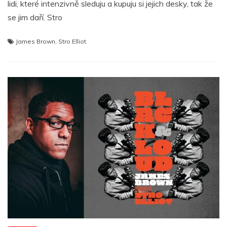
lidi, které intenzivně sleduju a kupuju si jejich desky, tak že
se jim daří. Stro
James Brown
,
Stro Elliot