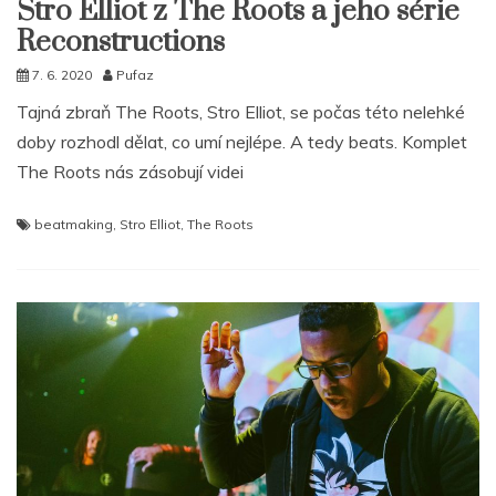
Stro Elliot z The Roots a jeho série
Reconstructions
7. 6. 2020
Pufaz
Tajná zbraň The Roots, Stro Elliot, se počas této nelehké
doby rozhodl dělat, co umí nejlépe. A tedy beats. Komplet
The Roots nás zásobují videi
beatmaking
,
Stro Elliot
,
The Roots