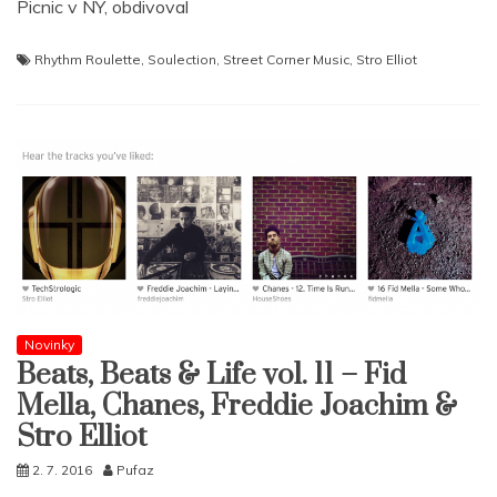
Picnic v NY, obdivoval
Rhythm Roulette
,
Soulection
,
Street Corner Music
,
Stro Elliot
Novinky
Beats, Beats & Life vol. 11 – Fid
Mella, Chanes, Freddie Joachim &
Stro Elliot
2. 7. 2016
Pufaz