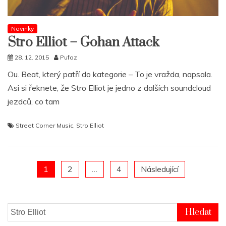
Novinky
Stro Elliot – Gohan Attack
28. 12. 2015
Pufaz
Ou. Beat, který patří do kategorie – To je vražda, napsala.
Asi si řeknete, že Stro Elliot je jedno z dalších soundcloud
jezdců, co tam
Street Corner Music
,
Stro Elliot
Posts
1
2
…
4
Následující
pagination
Vyhledávání