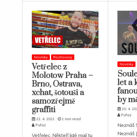
Novinky
Rozhovory
Novinky
Vetřelec z
Soule
Molotow Praha –
let a
Brno, Ostrava,
fano
xchat, šotouši a
by mě
samozřejmě
graffiti
20. 4. 20
Pufaz
22. 4. 2021
1 min read
Neznáš S
Pufaz
Neznáš J
Vetřelec. Někteří lidé mají tu