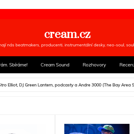
cream.cz
ímají nás beatmakers, producenti, instrumentální desky, neo-soul, so
rám. Sbíráme!
Cream Sound
Rozhovory
Recen
Lantern, podcasty a Andre 3000 (The Bay Area Special)