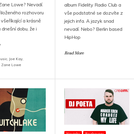
Zane Lowe? Nevadí.
album Fidelity Radio Club a
iloženého rozhovoru
vše podstatné se dozvíte z
k všeříkající a krásně
jejich infa. A jazyk snad
 dnešní dobu, že i
nevadí. Nebo? Berlin based
HipHop
e
Read More
usic
,
Joe Kay
,
,
Zane Lowe
Novinky
Rozhovory