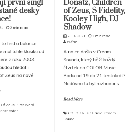
jí první singl
Donatz, Children
stané desky
of Zeus, S Fidelity,
ce!
Kooley High, DJ
Shadow
21
2 min read
23. 4. 2021
1 min read
Pufaz
g to find a balance.
znal tuhle klasiku od
A na co došlo v Cream
re z roku 2003.
Soundu, který běží každý
budou hledat i
čtvrtek na COLOR Music
 of Zeus na nové
Radiu od 19 do 21 tentokrát?
Nedávno tu byl rozhovor s
e
Read More
n Of Zeus
,
First Word
anchester
COLOR Music Radio
,
Cream
Sound