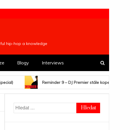
ulful hip-hop a knowledge
ze
Blogy
Interviews
Reminder 9 – DJ Premier stále kope. Novej Elaquent, Nottz, FOM ze
Vyhledávání