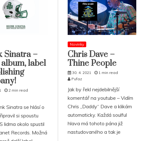
Novinky
 Sinatra –
Chris Dave –
album, label
Thine People
lishing
30. 4. 2021
1 min read
any!
Pufaz
Jak by řekl nejdebilnější
1
2 min read
komentář na youtube – Vidím
Chris „Daddy“ Dave a klikám
enk Sinatra se hlásí o
automaticky. Každá soulful
řipravil si spoustu
hlava má tohoto pána již
S lidma okolo spustil
nastudovaného a tak je
anet Records. Možná