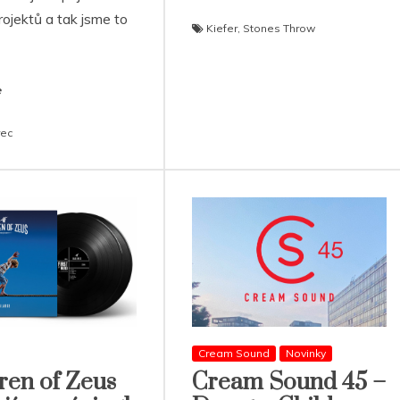
ojektů a tak jsme to
Kiefer
,
Stones Throw
e
rec
Cream Sound
Novinky
ren of Zeus
Cream Sound 45 –