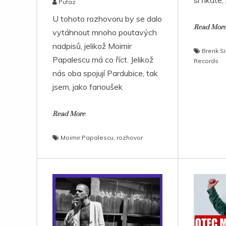
si říkáte,
Pufaz
U tohoto rozhovoru by se dalo
Read Mor
vytáhnout mnoho poutavých
nadpisů, jelikož Moimir
Brenk Si
Papalescu má co říct. Jelikož
Records
nás oba spojují Pardubice, tak
jsem, jako fanoušek
Read More
Moimir Papalescu
,
rozhovor