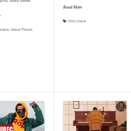
 proč další label.
Read More
e
Chris Dave
natra
,
Wave Planet