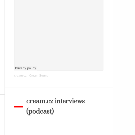
cream.cz
·
Cream Sound
cream.cz interviews
(podcast)