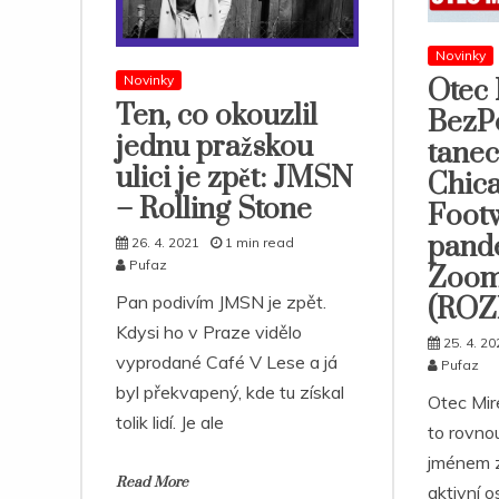
Novinky
Novinky
Otec 
Ten, co okouzlil
BezP
jednu pražskou
tanec
ulici je zpět: JMSN
Chic
– Rolling Stone
Foot
pand
26. 4. 2021
1 min read
Pufaz
Zoom
Pan podivím JMSN je zpět.
(RO
Kdysi ho v Praze vidělo
25. 4. 20
vyprodané Café V Lese a já
Pufaz
byl překvapený, kde tu získal
Otec Mir
tolik lidí. Je ale
to rovno
jménem z
Read More
aktivní 