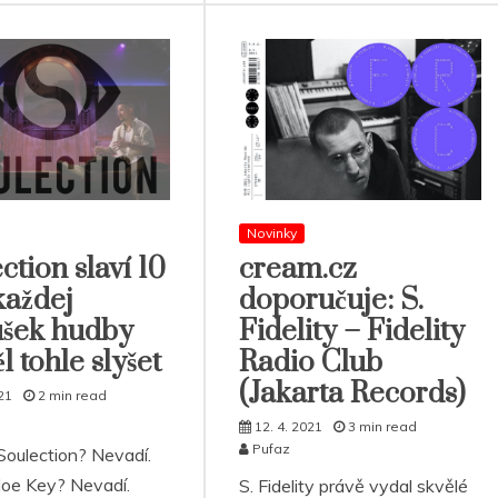
Novinky
ction slaví 10
cream.cz
 každej
doporučuje: S.
ušek hudby
Fidelity – Fidelity
l tohle slyšet
Radio Club
(Jakarta Records)
21
2 min read
12. 4. 2021
3 min read
Pufaz
oulection? Nevadí.
oe Key? Nevadí.
S. Fidelity právě vydal skvělé