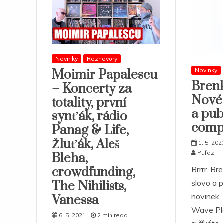
Novinky
Rozhovory
Novinky
Moimir Papalescu
Brenk
– Koncerty za
Nové 
totality, první
a pub
synťák, rádio
comp
Panag & Life,
Žluťák, Aleš
1. 5. 202
Pufaz
Bleha,
Brrrr. Br
crowdfunding,
slovo a p
The Nihilists,
novinek. 
Vanessa
Wave Pl
6. 5. 2021
2 min read