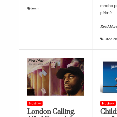
mnoho pr
jmsn
pěkně
Read Mor
Otec Mi
Novinky
Novinky
London Calling.
Child