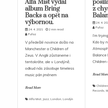
Alfa Mist vydal
posíla
album Bring
z chy
Backs a opět na
Balan
výbornou.
24. 4. 20
Pufaz
24. 4. 2021
2 min read
Pufaz
I’m tryin
Kdo by ne
V předešlé novince došlo na
Atmosphe
Manchester a Children of
Balance 
Zeus. V Anglii zůstaneme i
Children
tentokráte, ale v Londýně,
odkud nás zásobuje timeless
music pán jménem
Read Mor
Childre
Read More
Records
,
M
Alfa Mist
,
Jazz
,
London
,
Londýn