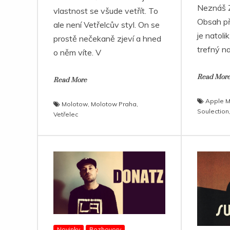
Neznáš 
vlastnost se všude vetřít. To
Obsah př
ale není Vetřelcův styl. On se
je natoli
prostě nečekaně zjeví a hned
trefný na
o něm víte. V
Read Mor
Read More
Apple M
Molotow
,
Molotow Praha
,
Soulection
Vetřelec
Novinky
Rozhovory