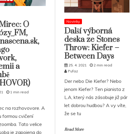
Novinky
Mirec: O
Další výborná
ózy_FM,
deska ze Stones
nascena.sk,
Throw: Kiefer –
ago
Between Days
work,
emii a
25. 4. 2021
2 min read
Pufaz
bě
Der nebo Die Kiefer? Nebo
ZHOVOR)
jenom Kiefer? Ten pianista z
21
1 min read
L.A, který nás zásobuje již pár
let dobrou hudbou? A vy víte,
ec na rozhovovore. A
že se tu
u formou cvičení
oomba. Tato velice
Read More
osoba je zapojena do