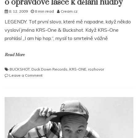
o opravdové lásce k dělání hudby
8. 12. 2009
8 min read
Cream.cz
LEGENDY. Toť první slovo, které mě napadne, když někdo
vysloví jména KRS-One & Buckshot. Když KRS-One
prohlásí „I am hip hop.“, myslí to smrtelně vážně
Read More
BUCKSHOT
,
Duck Down Records
,
KRS-ONE
,
rozhovor
on
Leave a Comment
KRS-
ONE
&
BUCKSHOT:
Je
to
jen
o
opravdové
lásce