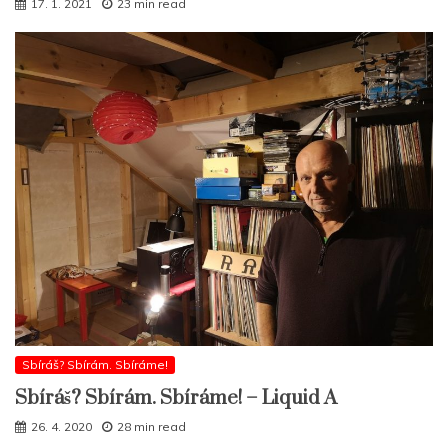
17. 1. 2021
23 min read
Sbíráš? Sbírám. Sbíráme!
Sbíráš? Sbírám. Sbíráme! – Liquid A
26. 4. 2020
28 min read