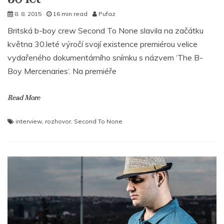
8. 8. 2015
16 min read
Pufaz
Britská b-boy crew Second To None slavila na začátku
května 30.leté výročí svojí existence premiérou velice
vydařeného dokumentárního snímku s názvem ‘The B-
Boy Mercenaries‘. Na premiéře
Read More
interview
,
rozhovor
,
Second To None