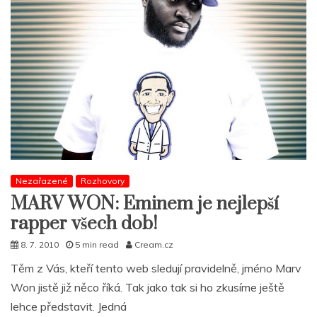
k
sobě
a
svojí
hudbě
Nezařazené
Rozhovory
MARV WON: Eminem je nejlepší
rapper všech dob!
8. 7. 2010
5 min read
Cream.cz
Těm z Vás, kteří tento web sledují pravidelně, jméno Marv
Won jistě již něco říká. Tak jako tak si ho zkusíme ještě
lehce představit. Jedná