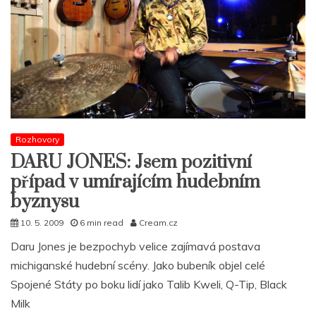
roce
2010
Rozhovory
DARU JONES: Jsem pozitivní
případ v umírajícím hudebním
byznysu
10. 5. 2009
6 min read
Cream.cz
Daru Jones je bezpochyb velice zajímavá postava
michiganské hudební scény. Jako bubeník objel celé
Spojené Státy po boku lidí jako Talib Kweli, Q-Tip, Black
Milk