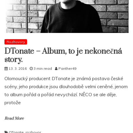
Rozhovory
DTonate – Album, to je nekonečná
story.
13. 3. 2016
3 min read
Panther49
Olomoucký producent DTonate je známá postava české
scény, jeho produkce jsou dlouhodobě velmi ceněné, jenom
to album pořád a pořád nevychází. NĚCO se ale děje,
protože
Read More
DTonate
,
rozhovor