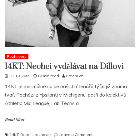
k
dělání
hudby
Rozhovory
14KT: Nechci vydělávat na Dillovi
16. 10. 2009
10 min read
Cream.cz
14KT je minimálně co se našich čtenářů týče již známá
tvář. Pochází z Ypsilanti v Michiganu, patří do kolektivů
Athletic Mic League, Lab Techs a
Read More
on
14KT
,
Detroit
,
rozhovor
Leave a Comment