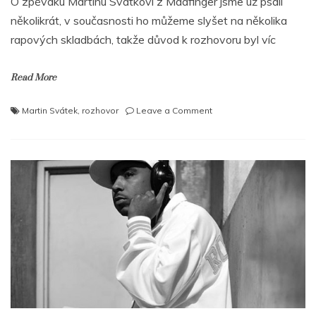
O zpěváku Martinu Svátkovi z Madfinger jsme už psali
několikrát, v současnosti ho můžeme slyšet na několika
rapových skladbách, takže důvod k rozhovoru byl víc
Read More
on
Martin Svátek
,
rozhovor
Leave a Comment
Martin
Svátek:
Muzika
je
můj
život