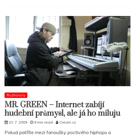
14KT:
Nechci
vydělávat
na
Dillovi
Rozhovory
MR. GREEN – Internet zabíjí
hudební průmysl, ale já ho miluju
23. 7. 2009
9 min read
Cream.cz
Pokud patříte mezi fanoušky poctivého hiphopu a