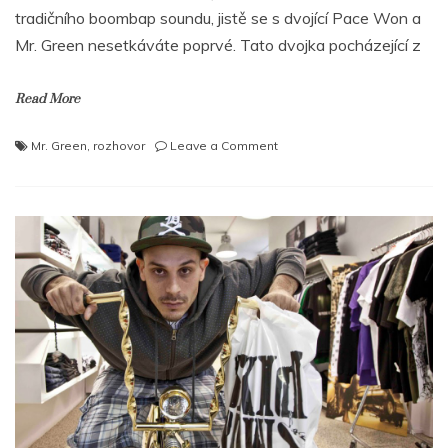
tradičního boombap soundu, jistě se s dvojící Pace Won a
Mr. Green nesetkáváte poprvé. Tato dvojka pocházející z
Read More
on
Mr. Green
,
rozhovor
Leave a Comment
MR.
GREEN
–
Internet
zabíjí
hudební
průmysl,
ale
já
ho
miluju