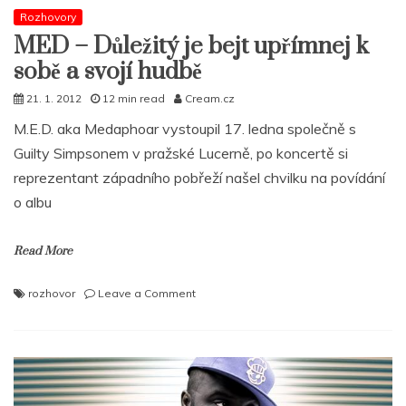
Rozhovory
MED – Důležitý je bejt upřímnej k
sobě a svojí hudbě
21. 1. 2012
12 min read
Cream.cz
M.E.D. aka Medaphoar vystoupil 17. ledna společně s
Guilty Simpsonem v pražské Lucerně, po koncertě si
reprezentant západního pobřeží našel chvilku na povídání
o albu
Read More
on
rozhovor
Leave a Comment
MED
–
Důležitý
je
bejt
upřímnej