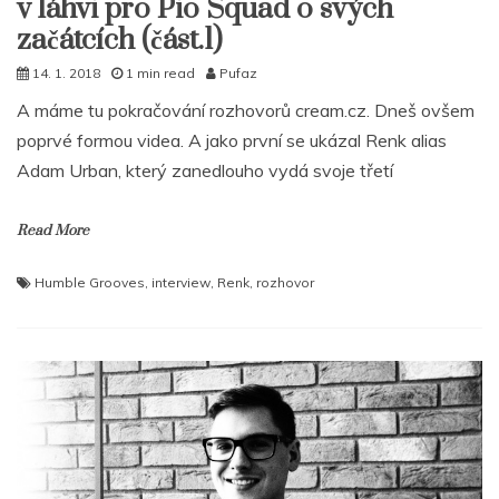
v láhvi pro Pio Squad o svých
začátcích (část.1)
14. 1. 2018
1 min read
Pufaz
A máme tu pokračování rozhovorů cream.cz. Dneš ovšem
poprvé formou videa. A jako první se ukázal Renk alias
Adam Urban, který zanedlouho vydá svoje třetí
Read More
Humble Grooves
,
interview
,
Renk
,
rozhovor