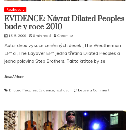
Rozhovory
EVIDENCE: Návrat Dilated Peoples
bude v roce 2010
15. 5. 2009
6 min read
Cream.cz
Autor dvou vysoce ceněnných desek „The Weatherman
LP“ a „The Layover EP“, jedna třetina Dilated Peoples a
jedna polovina Step Brothers. Takto krátce by se
Read More
on
Dilated Peoples
,
Evidence
,
rozhovor
Leave a Comment
EVIDENCE:
Návrat
Dilated
Peoples
bude
v