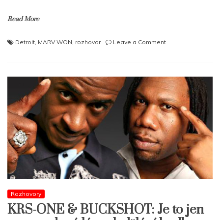
Read More
on
Detroit
,
MARV WON
,
rozhovor
Leave a Comment
MARV
WON:
Eminem
je
nejlepší
rapper
všech
dob!
Rozhovory
KRS-ONE & BUCKSHOT: Je to jen