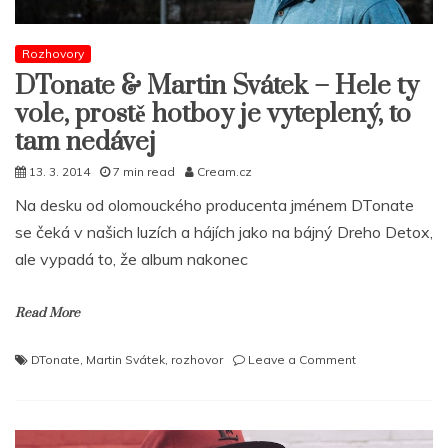
Rozhovory
DTonate & Martin Svátek – Hele ty
vole, prostě hotboy je vyteplený, to
tam nedávej
13. 3. 2014
7 min read
Cream.cz
Na desku od olomouckého producenta jménem DTonate
se čeká v našich luzích a hájích jako na bájný Dreho Detox,
ale vypadá to, že album nakonec
Read More
on
DTonate
,
Martin Svátek
,
rozhovor
Leave a Comment
DTonate
&
Martin
Svátek