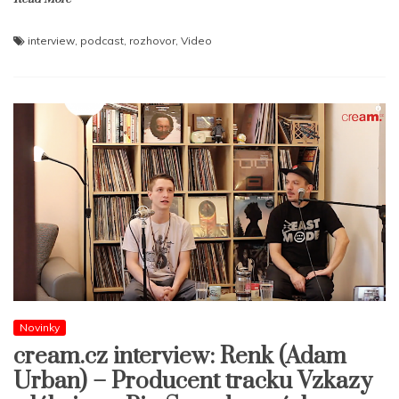
interview
,
podcast
,
rozhovor
,
Video
Novinky
cream.cz interview: Renk (Adam
Urban) – Producent tracku Vzkazy