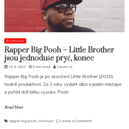
–
Hele
ty
vole,
prostě
hotboy
je
Rozhovory
vyteplený,
Rapper Big Pooh – Little Brother
to
tam
jsou jednoduše pryč, konec
nedávej
19. 8. 2013
5 min read
Cream.cz
Rapper Big Pooh je po skončení Little Brother (2010)
hodně produktivní. Za 3 roky vydal4 alba a jeden mixtape
a pořád drží laťku vysoko. Pooh
Read More
on
rapper big pooh
,
rozhovor
Leave a Comment
Rapper