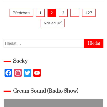
Posts
Předchozí
1
2
3
…
427
Následující
pagination
Vyhledávání
Socky
F
In
T
Y
a
st
w
o
c
a
itt
u
Cream Sound (Radio Show)
e
gr
er
T
b
a
u