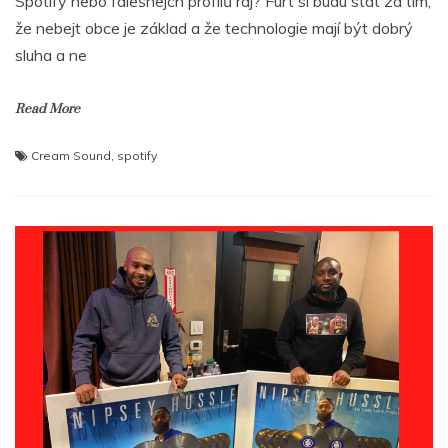
Spotify nebo falešnejch profilů ráj? Furt si budu stát za tím,
že nebejt obce je základ a že technologie mají být dobrý
sluha a ne
Read More
Cream Sound
,
spotify