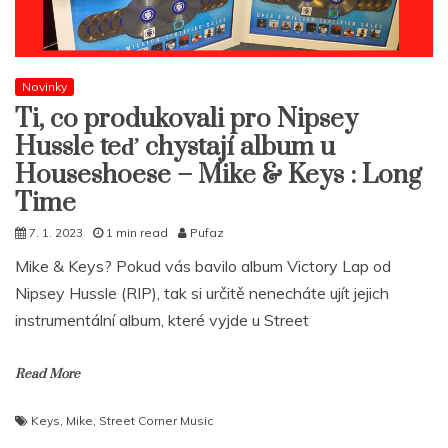
Novinky
Ti, co produkovali pro Nipsey
Hussle teď chystají album u
Houseshoese – Mike & Keys : Long
Time
7. 1. 2023
1 min read
Pufaz
Mike & Keys? Pokud vás bavilo album Victory Lap od
Nipsey Hussle (RIP), tak si určitě nenecháte ujít jejich
instrumentální album, které vyjde u Street
Read More
Keys
,
Mike
,
Street Corner Music