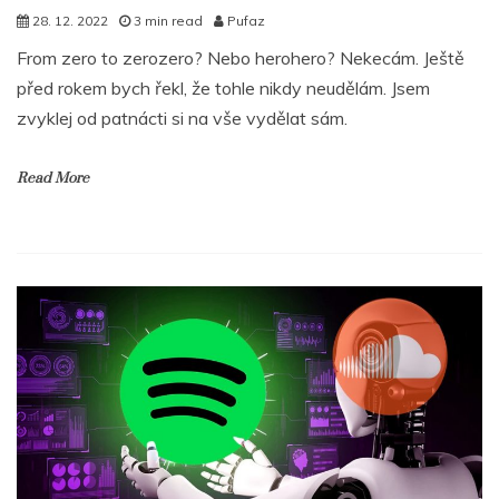
28. 12. 2022
3 min read
Pufaz
From zero to zerozero? Nebo herohero? Nekecám. Ještě
před rokem bych řekl, že tohle nikdy neudělám. Jsem
zvyklej od patnácti si na vše vydělat sám.
Read More