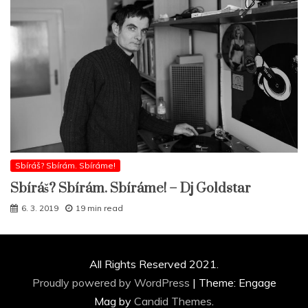
Sbíráš? Sbírám. Sbíráme!
Sbíráš? Sbírám. Sbíráme! – Dj Goldstar
6. 3. 2019
19 min read
All Rights Reserved 2021.
Proudly powered by WordPress
|
Theme: Engage
Mag by
Candid Themes
.