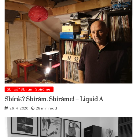
Sbíráš? Sbírám. Sbíráme!
Sbíráš? Sbírám. Sbíráme! – Liquid A
26. 4. 2020
28 min read