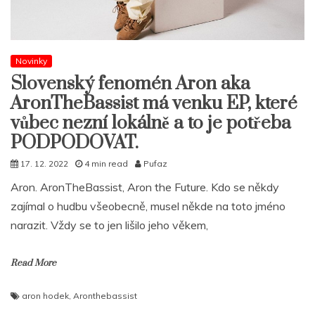
Novinky
Slovenský fenomén Aron aka
AronTheBassist má venku EP, které
vůbec nezní lokálně a to je potřeba
PODPODOVAT.
17. 12. 2022
4 min read
Pufaz
Aron. AronTheBassist, Aron the Future. Kdo se někdy
zajímal o hudbu všeobecně, musel někde na toto jméno
narazit. Vždy se to jen lišilo jeho věkem,
Read More
aron hodek
,
Aronthebassist