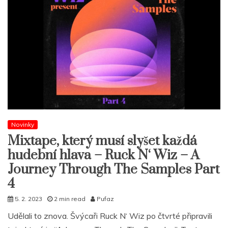
Novinky
Mixtape, který musí slyšet každá
hudební hlava – Ruck N‘ Wiz – A
Journey Through The Samples Part
4
5. 2. 2023
2 min read
Pufaz
Udělali to znova. Švýcaři Ruck N‘ Wiz po čtvrté připravili