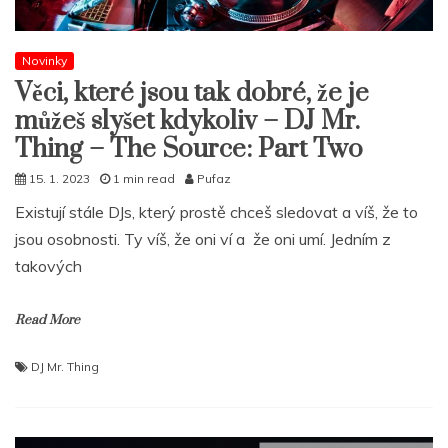
Novinky
Věci, které jsou tak dobré, že je
můžeš slyšet kdykoliv – DJ Mr.
Thing – The Source: Part Two
15. 1. 2023
1 min read
Pufaz
Existují stále DJs, který prostě chceš sledovat a víš, že to
jsou osobnosti. Ty víš, že oni ví a že oni umí. Jedním z
takových
Read More
DJ Mr. Thing