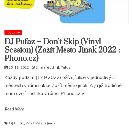
Novinky
DJ Pufaz – Don’t Skip (Vinyl
Session) (Zažít Město Jinak 2022 :
Phono.cz)
20. 11. 2022
2 min read
Pufaz
Každý podzim (17.9.2022) ožívají ulice v jednotlivých
městech v rámci akce Zažít město jinak. A já již tradičně
mám svojí hodinku v rámci Phono.cz v
Read More
DJ Pufaz
,
Zažít Město Jinak