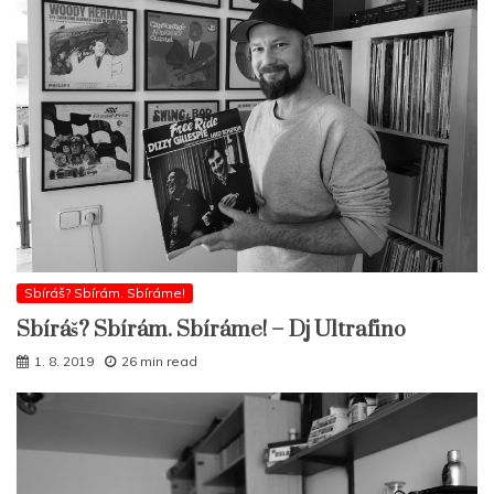
Sbíráš? Sbírám. Sbíráme!
Sbíráš? Sbírám. Sbíráme! – Dj Ultrafino
1. 8. 2019
26 min read