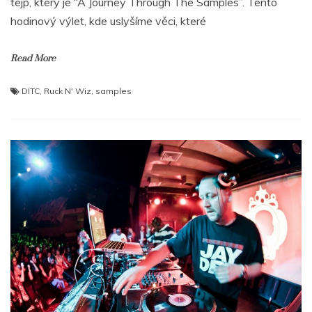
tejp, který je “A Journey Through The Samples”. Tento
hodinový výlet, kde uslyšíme věci, které
Read More
DITC
,
Ruck N' Wiz
,
samples