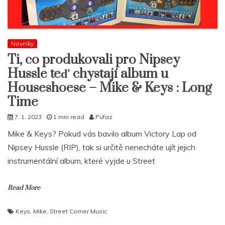
Novinky
Ti, co produkovali pro Nipsey
Hussle teď chystají album u
Houseshoese – Mike & Keys : Long
Time
7. 1. 2023
1 min read
Pufaz
Mike & Keys? Pokud vás bavilo album Victory Lap od
Nipsey Hussle (RIP), tak si určitě nenecháte ujít jejich
instrumentální album, které vyjde u Street
Read More
Keys
,
Mike
,
Street Corner Music