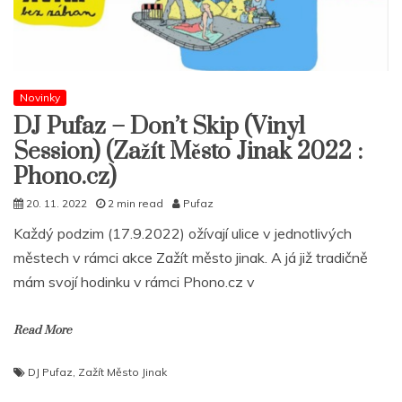
Novinky
DJ Pufaz – Don’t Skip (Vinyl
Session) (Zažít Město Jinak 2022 :
Phono.cz)
20. 11. 2022
2 min read
Pufaz
Každý podzim (17.9.2022) ožívají ulice v jednotlivých
městech v rámci akce Zažít město jinak. A já již tradičně
mám svojí hodinku v rámci Phono.cz v
Read More
DJ Pufaz
,
Zažít Město Jinak