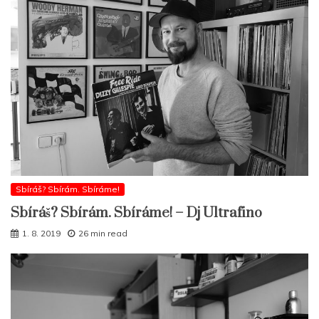
Sbíráš? Sbírám. Sbíráme!
Sbíráš? Sbírám. Sbíráme! – Dj Ultrafino
1. 8. 2019
26 min read