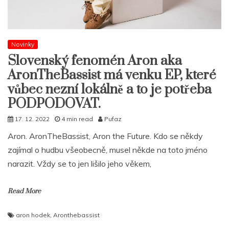
Novinky
Slovenský fenomén Aron aka
AronTheBassist má venku EP, které
vůbec nezní lokálně a to je potřeba
PODPODOVAT.
17. 12. 2022
4 min read
Pufaz
Aron. AronTheBassist, Aron the Future. Kdo se někdy
zajímal o hudbu všeobecně, musel někde na toto jméno
narazit. Vždy se to jen lišilo jeho věkem,
Read More
aron hodek
,
Aronthebassist