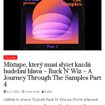
Novinky
Mixtape, který musí slyšet každá
hudební hlava – Ruck N‘ Wiz – A
Journey Through The Samples Part
4
5. 2. 2023
2 min read
Pufaz
Udělali to znova. Švýcaři Ruck N‘ Wiz po čtvrté připravili