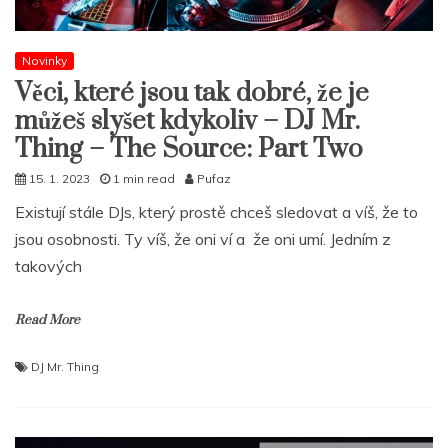
Novinky
Věci, které jsou tak dobré, že je
můžeš slyšet kdykoliv – DJ Mr.
Thing – The Source: Part Two
15. 1. 2023
1 min read
Pufaz
Existují stále DJs, který prostě chceš sledovat a víš, že to
jsou osobnosti. Ty víš, že oni ví a že oni umí. Jedním z
takových
Read More
DJ Mr. Thing