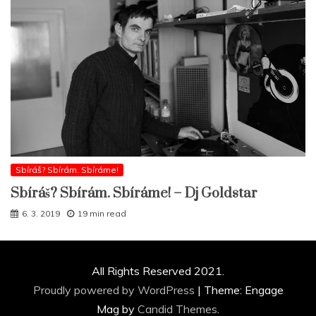
Sbíráš? Sbírám. Sbíráme!
Sbíráš? Sbírám. Sbíráme! – Dj Goldstar
6. 3. 2019
19 min read
All Rights Reserved 2021.
Proudly powered by WordPress
|
Theme: Engage
Mag by
Candid Themes
.