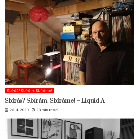
Sbíráš? Sbírám. Sbíráme!
Sbíráš? Sbírám. Sbíráme! – Liquid A
26. 4. 2020
28 min read