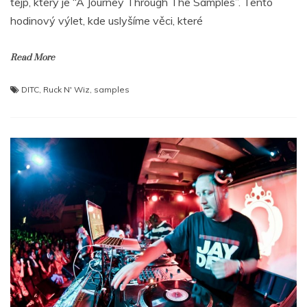
tejp, který je “A Journey Through The Samples”. Tento
hodinový výlet, kde uslyšíme věci, které
Read More
DITC
,
Ruck N' Wiz
,
samples