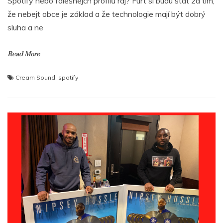
Spotify nebo falešnejch profilů ráj? Furt si budu stát za tím,
že nebejt obce je základ a že technologie mají být dobrý
sluha a ne
Read More
Cream Sound
,
spotify