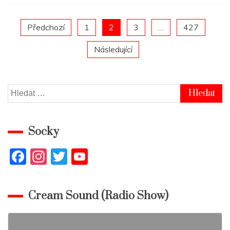
Posts
Předchozí
1
2
3
…
427
Následující
pagination
Vyhledávání
Socky
F
In
T
Y
a
st
w
o
c
a
itt
u
Cream Sound (Radio Show)
e
gr
er
T
b
a
u