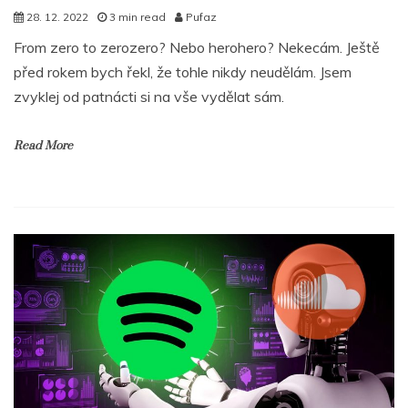
28. 12. 2022
3 min read
Pufaz
From zero to zerozero? Nebo herohero? Nekecám. Ještě
před rokem bych řekl, že tohle nikdy neudělám. Jsem
zvyklej od patnácti si na vše vydělat sám.
Read More